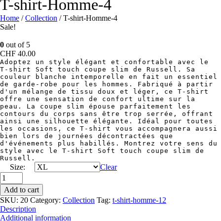
T-shirt-Homme-4
Home
/
Collection
/ T-shirt-Homme-4
Sale!
0
out of 5
CHF
40.00
Adoptez un style élégant et confortable avec le 
T-shirt Soft touch coupe slim de Russell. Sa 
couleur blanche intemporelle en fait un essentiel 
de garde-robe pour les hommes. Fabriqué à partir 
d'un mélange de tissu doux et léger, ce T-shirt 
offre une sensation de confort ultime sur la 
peau. La coupe slim épouse parfaitement les 
contours du corps sans être trop serrée, offrant 
ainsi une silhouette élégante. Idéal pour toutes 
les occasions, ce T-shirt vous accompagnera aussi 
bien lors de journées décontractées que 
d'événements plus habillés. Montrez votre sens du 
style avec le T-shirt Soft touch coupe slim de 
Russell.
Size:
Clear
T-
shirt-
Add to cart
Homme-
SKU:
20
Category:
Collection
Tag:
t-shirt-homme-12
4
Description
quantity
Additional information