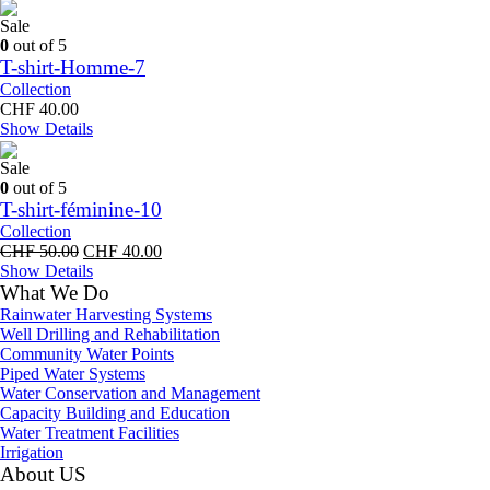
was:
is:
CHF 50.00.
CHF 40.00.
Sale
0
out of 5
T-shirt-Homme-7
Collection
CHF
40.00
Show Details
Sale
0
out of 5
T-shirt-féminine-10
Collection
Original
Current
CHF
50.00
CHF
40.00
price
price
Show Details
was:
is:
What We Do
CHF 50.00.
CHF 40.00.
Rainwater Harvesting Systems
Well Drilling and Rehabilitation
Community Water Points
Piped Water Systems
Water Conservation and Management
Capacity Building and Education
Water Treatment Facilities
Irrigation
About US