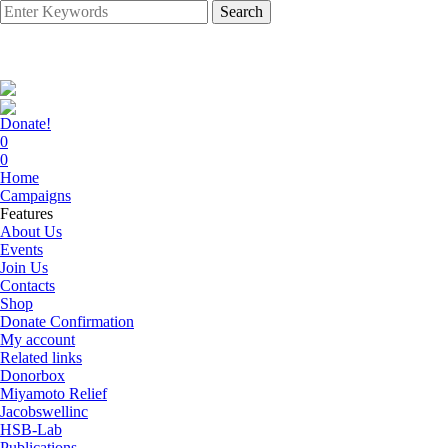
Search
Donate!
0
0
Home
Campaigns
Features
About Us
Events
Join Us
Contacts
Shop
Donate Confirmation
My account
Related links
Donorbox
Miyamoto Relief
Jacobswellinc
HSB-Lab
Publications