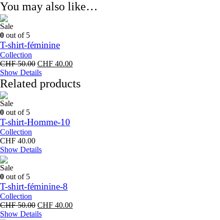
You may also like…
Sale
0
out of 5
T-shirt-féminine
Collection
Original
Current
CHF
50.00
CHF
40.00
price
price
Show Details
was:
is:
Related products
CHF 50.00.
CHF 40.00.
Sale
0
out of 5
T-shirt-Homme-10
Collection
CHF
40.00
Show Details
Sale
0
out of 5
T-shirt-féminine-8
Collection
Original
Current
CHF
50.00
CHF
40.00
price
price
Show Details