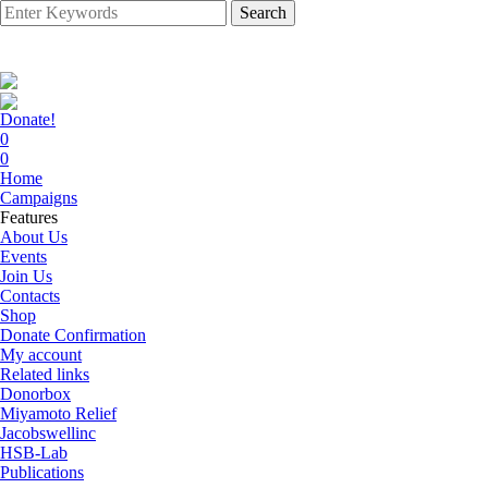
Search
Donate!
0
0
Home
Campaigns
Features
About Us
Events
Join Us
Contacts
Shop
Donate Confirmation
My account
Related links
Donorbox
Miyamoto Relief
Jacobswellinc
HSB-Lab
Publications