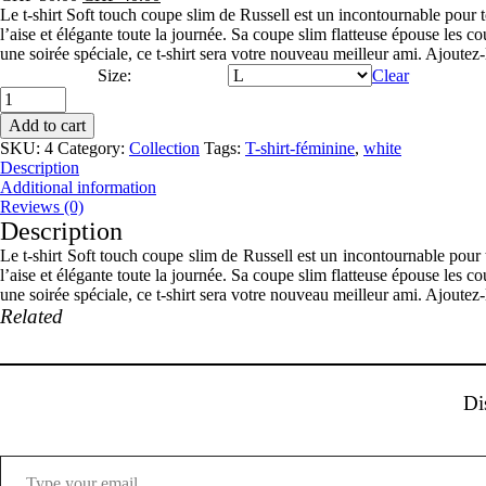
price
price
Le t-shirt Soft touch coupe slim de Russell est un incontournable pour t
was:
is:
l’aise et élégante toute la journée. Sa coupe slim flatteuse épouse les c
CHF 50.00.
CHF 40.00.
une soirée spéciale, ce t-shirt sera votre nouveau meilleur ami. Ajoutez
Size:
Clear
T-
shirt-
Add to cart
féminine-
SKU:
4
Category:
Collection
Tags:
T-shirt-féminine
,
white
11
Description
quantity
Additional information
Reviews (0)
Description
Le t-shirt Soft touch coupe slim de Russell est un incontournable pour 
l’aise et élégante toute la journée. Sa coupe slim flatteuse épouse les c
une soirée spéciale, ce t-shirt sera votre nouveau meilleur ami. Ajoutez
Related
Di
Type your email…