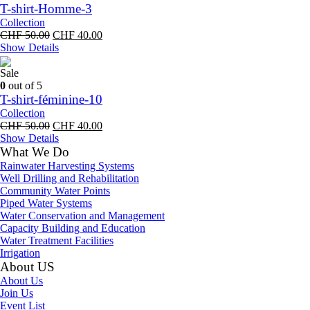
T-shirt-Homme-3
Collection
Original
Current
CHF
50.00
CHF
40.00
price
price
Show Details
was:
is:
CHF 50.00.
CHF 40.00.
Sale
0
out of 5
T-shirt-féminine-10
Collection
Original
Current
CHF
50.00
CHF
40.00
price
price
Show Details
was:
is:
What We Do
CHF 50.00.
CHF 40.00.
Rainwater Harvesting Systems
Well Drilling and Rehabilitation
Community Water Points
Piped Water Systems
Water Conservation and Management
Capacity Building and Education
Water Treatment Facilities
Irrigation
About US
About Us
Join Us
Event List