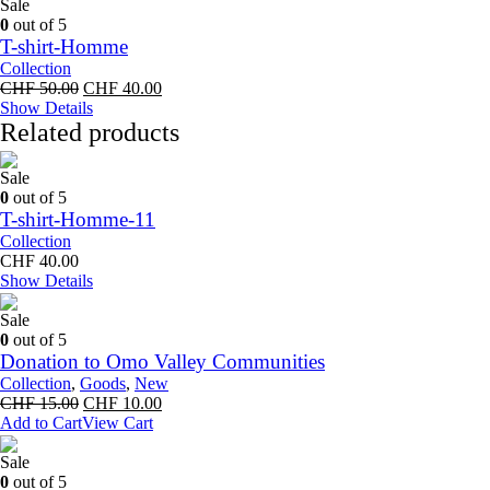
Sale
0
out of 5
T-shirt-Homme
Collection
Original
Current
CHF
50.00
CHF
40.00
price
price
Show Details
was:
is:
Related products
CHF 50.00.
CHF 40.00.
Sale
0
out of 5
T-shirt-Homme-11
Collection
CHF
40.00
Show Details
Sale
0
out of 5
Donation to Omo Valley Communities
Collection
,
Goods
,
New
Original
Current
CHF
15.00
CHF
10.00
price
price
Add to Cart
View Cart
was:
is:
CHF 15.00.
CHF 10.00.
Sale
0
out of 5