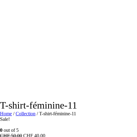
T-shirt-féminine-11
Home
/
Collection
/ T-shirt-féminine-11
Sale!
0
out of 5
Original
Current
CHF
50.00
CHF
40.00