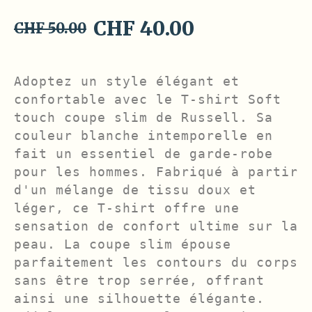
Original
Current
CHF
40.00
CHF
50.00
price
price
was:
is:
Adoptez un style élégant et 
CHF 50.00.
CHF 40.00.
confortable avec le T-shirt Soft 
touch coupe slim de Russell. Sa 
couleur blanche intemporelle en 
fait un essentiel de garde-robe 
pour les hommes. Fabriqué à partir 
d'un mélange de tissu doux et 
léger, ce T-shirt offre une 
sensation de confort ultime sur la 
peau. La coupe slim épouse 
parfaitement les contours du corps 
sans être trop serrée, offrant 
ainsi une silhouette élégante. 