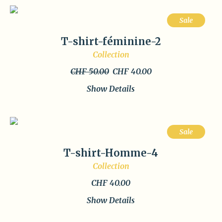
Sale
T-shirt-féminine-2
Collection
Original
Current
CHF
50.00
CHF
40.00
price
price
Show Details
was:
is:
CHF 50.00.
CHF 40.00.
Sale
T-shirt-Homme-4
Collection
CHF
40.00
Show Details