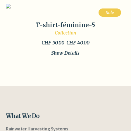
Sale
T-shirt-féminine-5
Collection
Original
Current
CHF
50.00
CHF
40.00
price
price
Show Details
was:
is:
CHF 50.00.
CHF 40.00.
What We Do
Rainwater Harvesting Systems