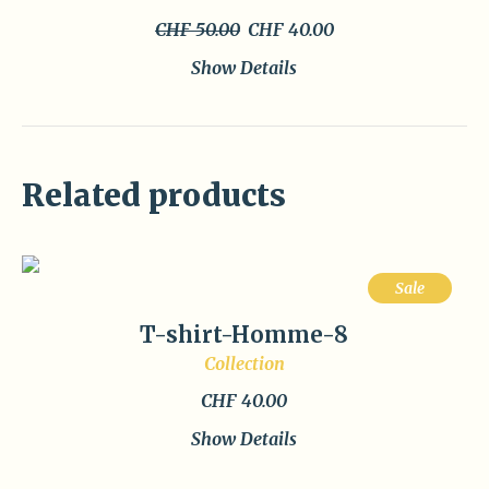
Original
Current
CHF
50.00
CHF
40.00
price
price
Show Details
was:
is:
CHF 50.00.
CHF 40.00.
Related products
Sale
T-shirt-Homme-8
Collection
CHF
40.00
Show Details