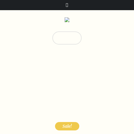
Donate!
0
T-shirt-Homme-3
Home
/
Collection
/ T-shirt-Homme-3
Sale!