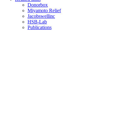
Donorbox
Miyamoto Relief
Jacobswellinc
HSB-Lab
Publications