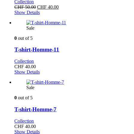
Collection
Original
Current
CHF
50.00
CHF
40.00
price
price
Show Details
was:
is:
CHF 50.00.
CHF 40.00.
Sale
0
out of 5
T-shirt-Homme-11
Collection
CHF
40.00
Show Details
Sale
0
out of 5
T-shirt-Homme-7
Collection
CHF
40.00
Show Details