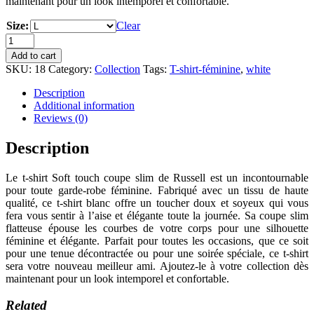
maintenant pour un look intemporel et confortable.
Size:
Clear
T-
shirt-
Add to cart
féminine-
SKU:
18
Category:
Collection
Tags:
T-shirt-féminine
,
white
5
quantity
Description
Additional information
Reviews (0)
Description
Le t-shirt Soft touch coupe slim de Russell est un incontournable
pour toute garde-robe féminine. Fabriqué avec un tissu de haute
qualité, ce t-shirt blanc offre un toucher doux et soyeux qui vous
fera vous sentir à l’aise et élégante toute la journée. Sa coupe slim
flatteuse épouse les courbes de votre corps pour une silhouette
féminine et élégante. Parfait pour toutes les occasions, que ce soit
pour une tenue décontractée ou pour une soirée spéciale, ce t-shirt
sera votre nouveau meilleur ami. Ajoutez-le à votre collection dès
maintenant pour un look intemporel et confortable.
Related