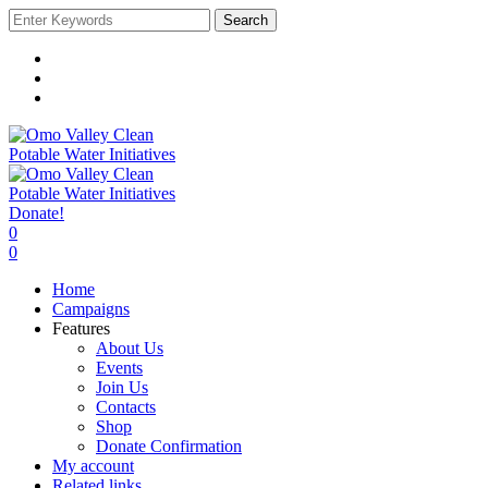
Search
Donate!
0
0
Home
Campaigns
Features
About Us
Events
Join Us
Contacts
Shop
Donate Confirmation
My account
Related links