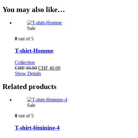
You may also like…
Sale
0
out of 5
T-shirt-Homme
Collection
Original
Current
CHF
50.00
CHF
40.00
price
price
Show Details
was:
is:
CHF 50.00.
CHF 40.00.
Related products
Sale
0
out of 5
T-shirt-féminine-4