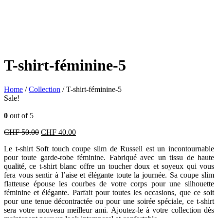
T-shirt-féminine-5
Home
/
Collection
/ T-shirt-féminine-5
Sale!
0
out of 5
Original
Current
CHF
50.00
CHF
40.00
price
price
Le t-shirt Soft touch coupe slim de Russell est un incontournable
was:
is:
pour toute garde-robe féminine. Fabriqué avec un tissu de haute
CHF 50.00.
CHF 40.00.
qualité, ce t-shirt blanc offre un toucher doux et soyeux qui vous
fera vous sentir à l’aise et élégante toute la journée. Sa coupe slim
flatteuse épouse les courbes de votre corps pour une silhouette
féminine et élégante. Parfait pour toutes les occasions, que ce soit
pour une tenue décontractée ou pour une soirée spéciale, ce t-shirt
sera votre nouveau meilleur ami. Ajoutez-le à votre collection dès