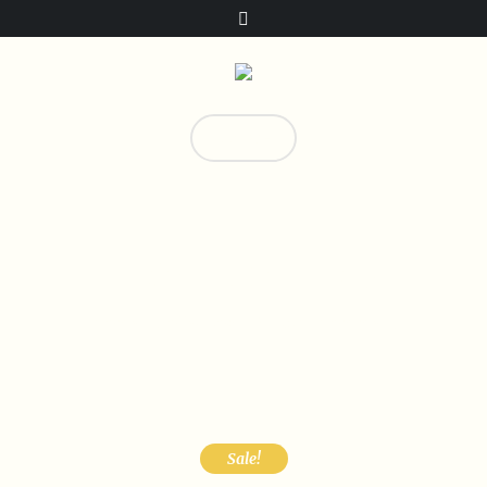
Donate!
0
T-shirt-Homme-2
Home
/
Collection
/ T-shirt-Homme-2
Sale!