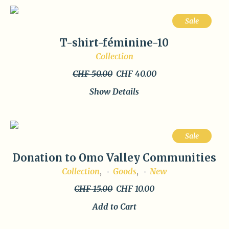
Sale
T-shirt-féminine-10
Collection
Original
Current
CHF
50.00
CHF
40.00
price
price
Show Details
was:
is:
CHF 50.00.
CHF 40.00.
Sale
Donation to Omo Valley Communities
Collection
Goods
New
,
,
Original
Current
CHF
15.00
CHF
10.00
price
price
Add to Cart
was:
is:
CHF 15.00.
CHF 10.00.