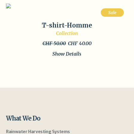
Sale
T-shirt-Homme
Collection
Original
Current
CHF
50.00
CHF
40.00
price
price
Show Details
was:
is:
CHF 50.00.
CHF 40.00.
What We Do
Rainwater Harvesting Systems