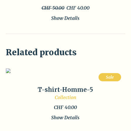
Original
Current
CHF
50.00
CHF
40.00
price
price
Show Details
was:
is:
CHF 50.00.
CHF 40.00.
Related products
Sale
T-shirt-Homme-5
Collection
CHF
40.00
Show Details