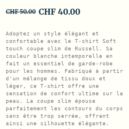
Original
Current
CHF
40.00
CHF
50.00
price
price
was:
is:
Adoptez un style élégant et 
CHF 50.00.
CHF 40.00.
confortable avec le T-shirt Soft 
touch coupe slim de Russell. Sa 
couleur blanche intemporelle en 
fait un essentiel de garde-robe 
pour les hommes. Fabriqué à partir 
d'un mélange de tissu doux et 
léger, ce T-shirt offre une 
sensation de confort ultime sur la 
peau. La coupe slim épouse 
parfaitement les contours du corps 
sans être trop serrée, offrant 
ainsi une silhouette élégante. 